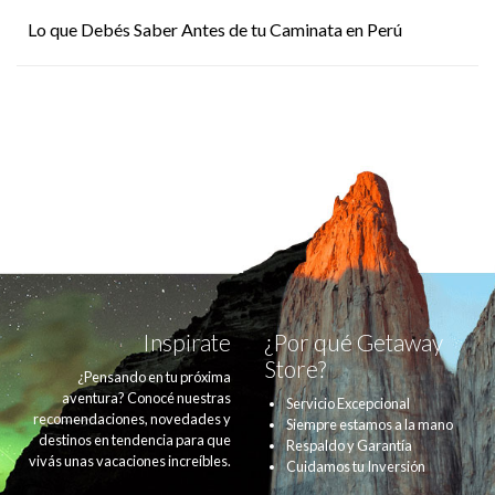
Lo que Debés Saber Antes de tu Caminata en Perú
Inspirate
¿Por qué Getaway
Store?
¿Pensando en tu próxima
aventura? Conocé nuestras
Servicio Excepcional
recomendaciones, novedades y
Siempre estamos a la mano
destinos en tendencia para que
Respaldo y Garantía
vivás unas vacaciones increíbles.
Cuidamos tu Inversión