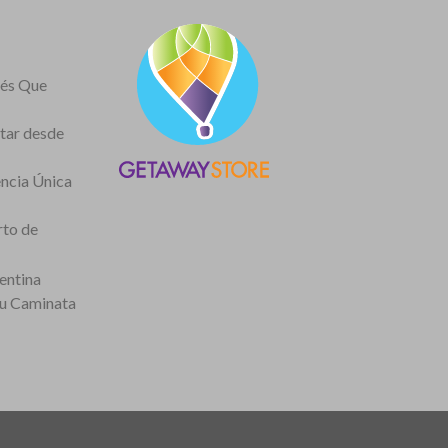
nés Que
itar desde
encia Única
rto de
entina
tu Caminata