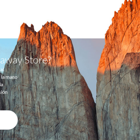
taway Store?
al
 la mano
ía
sión