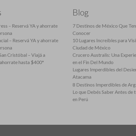
s
Blog
ess – Reservá YA y ahorrate
7 Destinos de México Que Te
ersona
Conocer
cial – Reservá YA y ahorrate
10 Lugares Increíbles para Vis
ersona
Ciudad de México
an Cristóbal – Viajá a
Crucero Australis: Una Experi
ahorrate hasta $400*
en el Fin Del Mundo
Lugares Imperdibles del Desie
Atacama
8 Destinos Imperdibles de Arg
Lo que Debés Saber Antes de 
en Perú