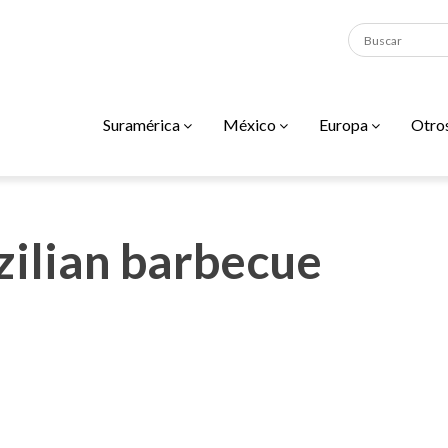
Suramérica
México
Europa
Otro
azilian barbecue