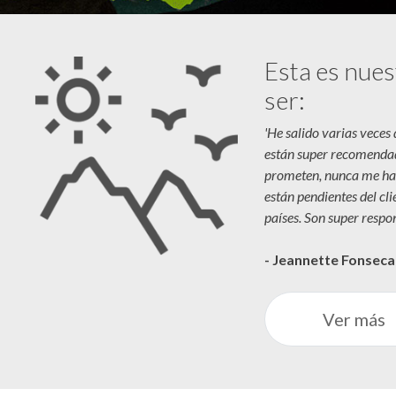
Esta es nues
ser:
'He salido varias veces
están super recomenda
prometen, nunca me ha
están pendientes del cl
países. Son super respon
- Jeannette Fonsec
Ver más