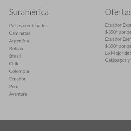
Suramérica
Oferta
Ecuador Expr
Países combinados
$350* por p
Caminatas
Ecuador Esen
Argentina
$350* por p
Bolivia
Lo Mejor de S
Brasil
Galápagos y 
Chile
Colombia
Ecuador
Perú
Aventura