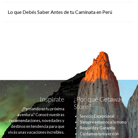
Lo que Debés Saber Antes de tu Caminata en Perú
Inspirate
¿Por qué Getaway
Store?
¿Pensando en tu próxima
aventura? Conocé nuestras
Servicio Excepcional
recomendaciones, novedades y
Siempre estamos a la mano
destinos en tendencia para que
Respaldo y Garantía
vivás unas vacaciones increíbles.
Cuidamos tu Inversión