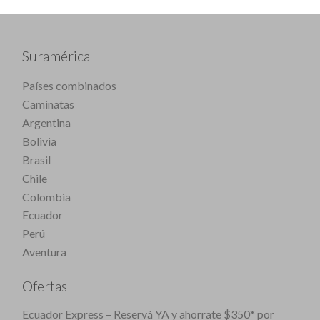
Suramérica
Países combinados
Caminatas
Argentina
Bolivia
Brasil
Chile
Colombia
Ecuador
Perú
Aventura
Ofertas
Ecuador Express – Reservá YA y ahorrate $350* por