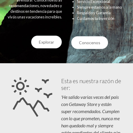
Servicio Excepcional
recomendaciones, novedades y
Siempre estamos a la mano
destinos en tendencia para que
Respaldo y Garantía
vivás unas vacaciones increíbles.
Cuidamos tu Inversión
Explorar
Conocenos
Esta es nuestra razón de
ser:
'He salido varias veces del país
con Getaway Store y están
super recomendados. Cumplen
con lo que prometen, nunca me
han quedado mal y siempre
están pendientes del cliente aún