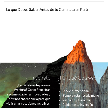
Lo que Debés Saber Antes de tu Caminata en Perú
Inspirate
¿Por qué Getaway
Store?
¿Pensando en tu próxima
aventura? Conocé nuestras
Servicio Excepcional
recomendaciones, novedades y
Siempre estamos a la mano
destinos en tendencia para que
Respaldo y Garantía
vivás unas vacaciones increíbles.
Cuidamos tu Inversión