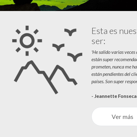
Esta es nues
ser:
'He salido varias veces
están super recomenda
prometen, nunca me ha
están pendientes del cl
países. Son super respon
- Jeannette Fonsec
Ver más