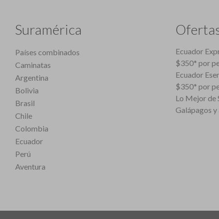
Suramérica
Oferta
Ecuador Expr
Países combinados
$350* por p
Caminatas
Ecuador Esen
Argentina
$350* por p
Bolivia
Lo Mejor de S
Brasil
Galápagos y 
Chile
Colombia
Ecuador
Perú
Aventura