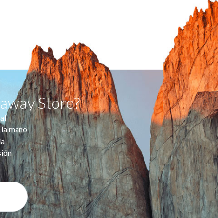
taway Store?
al
 la mano
ía
sión