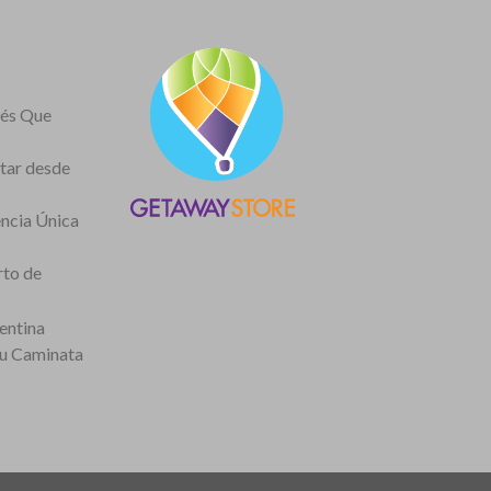
nés Que
itar desde
encia Única
rto de
entina
tu Caminata