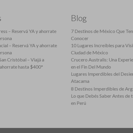
s
Blog
ess – Reservá YA y ahorrate
7 Destinos de México Que Te
ersona
Conocer
cial – Reservá YA y ahorrate
10 Lugares Increíbles para Vis
ersona
Ciudad de México
an Cristóbal – Viajá a
Crucero Australis: Una Experi
ahorrate hasta $400*
en el Fin Del Mundo
Lugares Imperdibles del Desie
Atacama
8 Destinos Imperdibles de Arg
Lo que Debés Saber Antes de 
en Perú