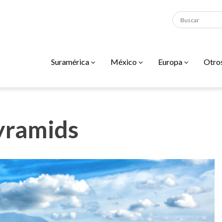
Suramérica
México
Europa
Otro
yramids