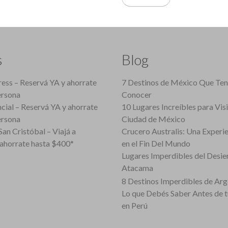
s
Blog
ess – Reservá YA y ahorrate
7 Destinos de México Que Te
ersona
Conocer
cial – Reservá YA y ahorrate
10 Lugares Increíbles para Vis
ersona
Ciudad de México
an Cristóbal – Viajá a
Crucero Australis: Una Experi
ahorrate hasta $400*
en el Fin Del Mundo
Lugares Imperdibles del Desie
Atacama
8 Destinos Imperdibles de Arg
Lo que Debés Saber Antes de 
en Perú