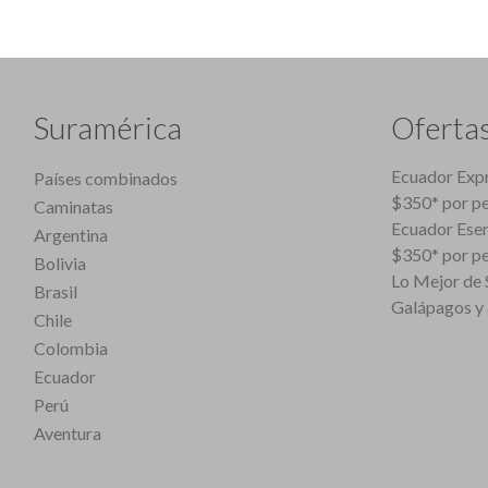
Suramérica
Oferta
Ecuador Expr
Países combinados
$350* por p
Caminatas
Ecuador Esen
Argentina
$350* por p
Bolivia
Lo Mejor de S
Brasil
Galápagos y 
Chile
Colombia
Ecuador
Perú
Aventura