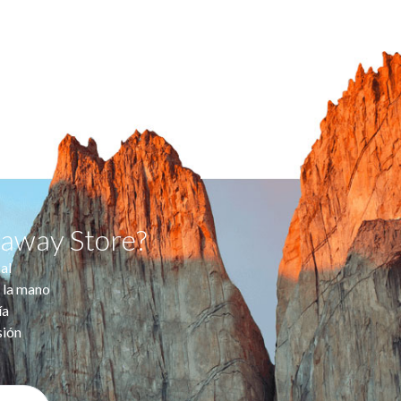
taway Store?
al
 la mano
ía
sión