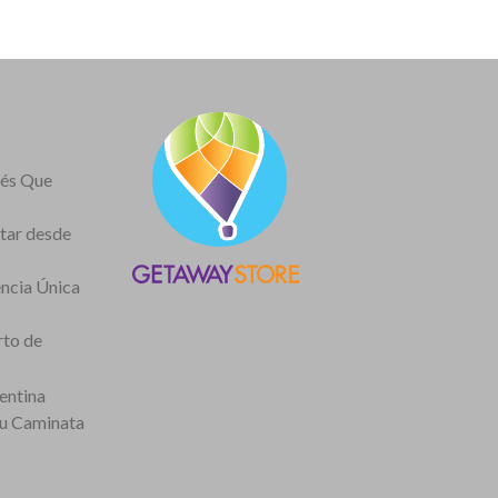
nés Que
itar desde
encia Única
rto de
entina
tu Caminata