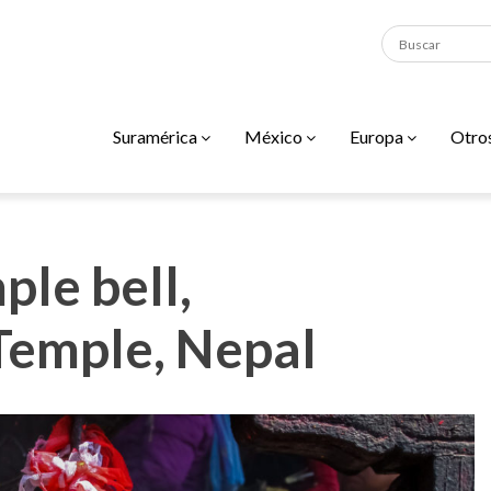
Suramérica
México
Europa
Otro
le bell,
emple, Nepal