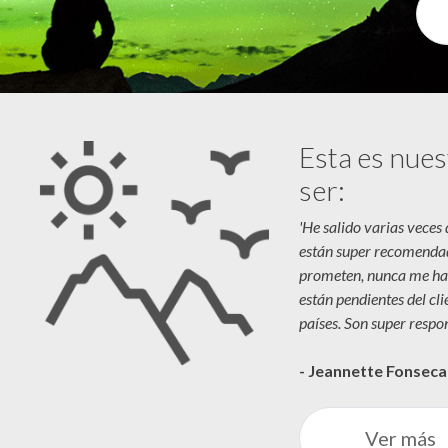
Esta es nues
ser:
'He salido varias veces
están super recomenda
prometen, nunca me ha
están pendientes del cl
países. Son super respon
- Jeannette Fonsec
Ver más