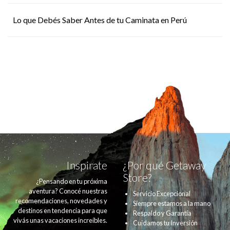
Lo que Debés Saber Antes de tu Caminata en Perú
Inspirate
¿Por qué Getaway
Store?
¿Pensando en tu próxima
aventura? Conocé nuestras
Servicio Excepcional
recomendaciones, novedades y
Siempre estamos a la mano
destinos en tendencia para que
Respaldo y Garantía
vivás unas vacaciones increíbles.
Cuidamos tu Inversión