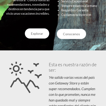
Servicio Excepcional
recomendaciones, novedades y
Siempre estamos a la mano
destinos en tendencia para que
Respaldo y Garantía
vivás unas vacaciones increíbles.
Cuidamos tu Inversión
Explorar
Conocenos
Esta es nuestra razón de
ser:
'He salido varias veces del país
con Getaway Store y están
super recomendados. Cumplen
con lo que prometen, nunca me
han quedado mal y siempre
están pendientes del cliente aún