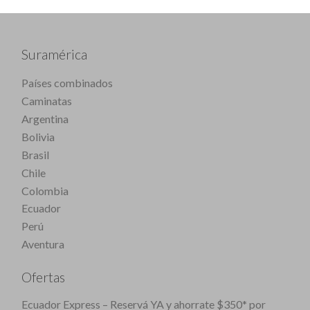
Suramérica
Países combinados
Caminatas
Argentina
Bolivia
Brasil
Chile
Colombia
Ecuador
Perú
Aventura
Ofertas
Ecuador Express – Reservá YA y ahorrate $350* por