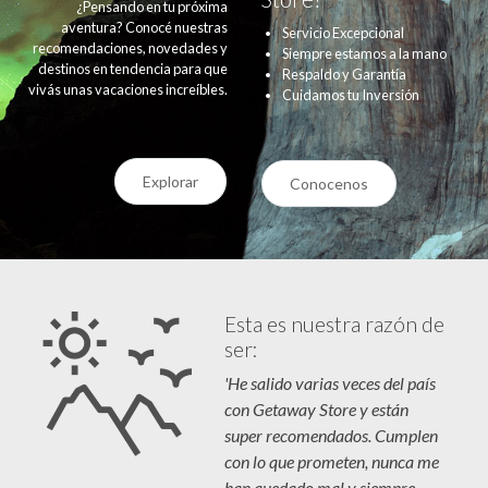
¿Pensando en tu próxima
aventura? Conocé nuestras
Servicio Excepcional
recomendaciones, novedades y
Siempre estamos a la mano
destinos en tendencia para que
Respaldo y Garantía
vivás unas vacaciones increíbles.
Cuidamos tu Inversión
Explorar
Conocenos
Esta es nuestra razón de
ser:
'He salido varias veces del país
con Getaway Store y están
super recomendados. Cumplen
con lo que prometen, nunca me
han quedado mal y siempre