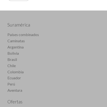
Suramérica
Países combinados
Caminatas
Argentina
Bolivia
Brasil
Chile
Colombia
Ecuador
Perú
Aventura
Ofertas