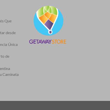
nés Que
itar desde
encia Única
rto de
entina
tu Caminata