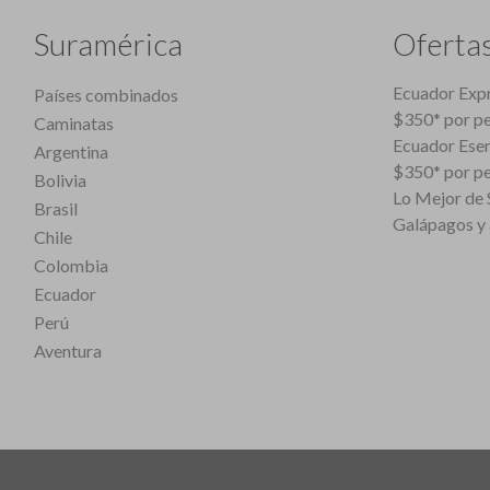
Suramérica
Oferta
Ecuador Expr
Países combinados
$350* por p
Caminatas
Ecuador Esen
Argentina
$350* por p
Bolivia
Lo Mejor de S
Brasil
Galápagos y 
Chile
Colombia
Ecuador
Perú
Aventura