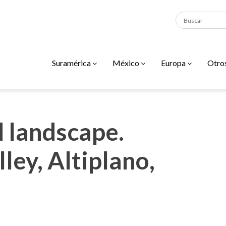
Suramérica
México
Europa
Otro
 landscape.
ey, Altiplano,