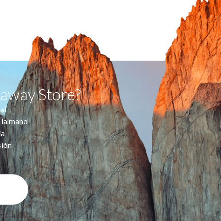
taway Store?
al
 la mano
ía
sión