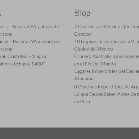
s
Blog
ess – Reservá YA y ahorrate
7 Destinos de México Que Te
ersona
Conocer
cial – Reservá YA y ahorrate
10 Lugares Increíbles para Vis
ersona
Ciudad de México
an Cristóbal – Viajá a
Crucero Australis: Una Experi
ahorrate hasta $400*
en el Fin Del Mundo
Lugares Imperdibles del Desie
Atacama
8 Destinos Imperdibles de Arg
Lo que Debés Saber Antes de 
en Perú