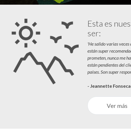
Esta es nues
ser:
'He salido varias veces
están super recomenda
prometen, nunca me ha
están pendientes del cl
países. Son super respon
- Jeannette Fonsec
Ver más