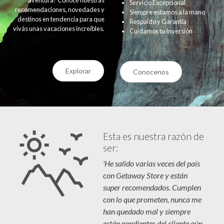
Servicio Excepcional
recomendaciones, novedades y
Siempre estamos a la mano
destinos en tendencia para que
Respaldo y Garantía
vivás unas vacaciones increíbles.
Cuidamos tu Inversión
Explorar
Conocenos
Esta es nuestra razón de
ser:
'He salido varias veces del país
con Getaway Store y están
super recomendados. Cumplen
con lo que prometen, nunca me
han quedado mal y siempre
están pendientes del cliente aún