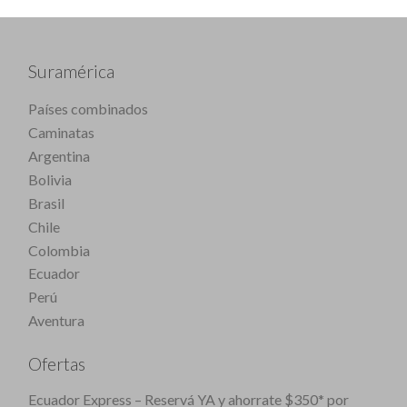
Suramérica
Países combinados
Caminatas
Argentina
Bolivia
Brasil
Chile
Colombia
Ecuador
Perú
Aventura
Ofertas
Ecuador Express – Reservá YA y ahorrate $350* por