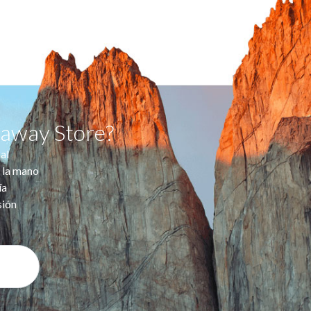
taway Store?
al
 la mano
ía
sión