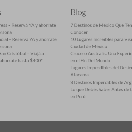
s
Blog
ess – Reservá YA y ahorrate
7 Destinos de México Que Te
ersona
Conocer
cial – Reservá YA y ahorrate
10 Lugares Increíbles para Vis
ersona
Ciudad de México
an Cristóbal – Viajá a
Crucero Australis: Una Experi
ahorrate hasta $400*
en el Fin Del Mundo
Lugares Imperdibles del Desie
Atacama
8 Destinos Imperdibles de Arg
Lo que Debés Saber Antes de 
en Perú