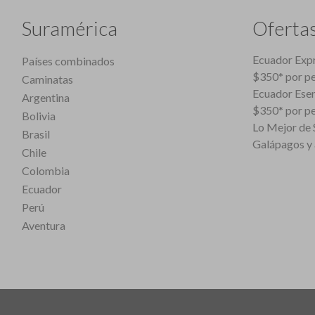
Suramérica
Oferta
Ecuador Expr
Países combinados
$350* por p
Caminatas
Ecuador Esen
Argentina
$350* por p
Bolivia
Lo Mejor de S
Brasil
Galápagos y 
Chile
Colombia
Ecuador
Perú
Aventura