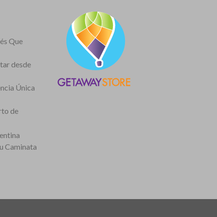
nés Que
itar desde
encia Única
rto de
entina
tu Caminata