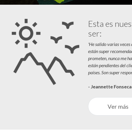
Esta es nues
ser:
'He salido varias veces
están super recomenda
prometen, nunca me ha
están pendientes del cl
países. Son super respon
- Jeannette Fonsec
Ver más