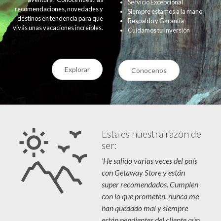
Servicio Excepcional
recomendaciones, novedades y
Siempre estamos a la mano
destinos en tendencia para que
Respaldo y Garantía
vivás unas vacaciones increíbles.
Cuidamos tu Inversión
Explorar
Conocenos
Esta es nuestra razón de
ser:
'He salido varias veces del país
con Getaway Store y están
super recomendados. Cumplen
con lo que prometen, nunca me
han quedado mal y siempre
están pendientes del cliente aún