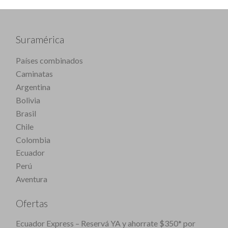
Suramérica
Países combinados
Caminatas
Argentina
Bolivia
Brasil
Chile
Colombia
Ecuador
Perú
Aventura
Ofertas
Ecuador Express – Reservá YA y ahorrate $350* por