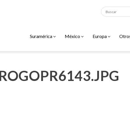
Suramérica
México
Europa
Otro
ROGOPR6143.JPG