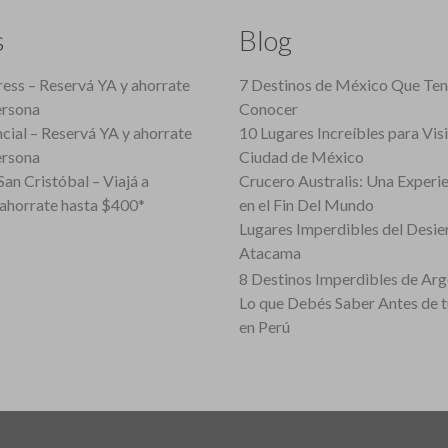
s
Blog
ess – Reservá YA y ahorrate
7 Destinos de México Que Te
ersona
Conocer
cial – Reservá YA y ahorrate
10 Lugares Increíbles para Vis
ersona
Ciudad de México
an Cristóbal – Viajá a
Crucero Australis: Una Experi
ahorrate hasta $400*
en el Fin Del Mundo
Lugares Imperdibles del Desie
Atacama
8 Destinos Imperdibles de Arg
Lo que Debés Saber Antes de 
en Perú