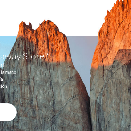
taway Store?
al
 la mano
ía
sión