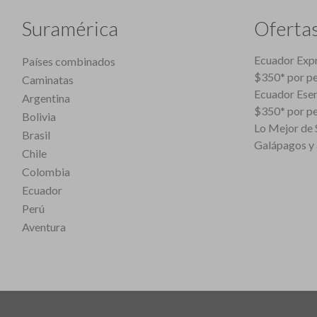
Suramérica
Oferta
Ecuador Expr
Países combinados
$350* por p
Caminatas
Ecuador Esen
Argentina
$350* por p
Bolivia
Lo Mejor de S
Brasil
Galápagos y 
Chile
Colombia
Ecuador
Perú
Aventura