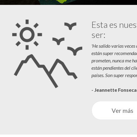
Esta es nues
ser:
'He salido varias veces
están super recomenda
prometen, nunca me ha
están pendientes del cl
países. Son super respon
- Jeannette Fonsec
Ver más