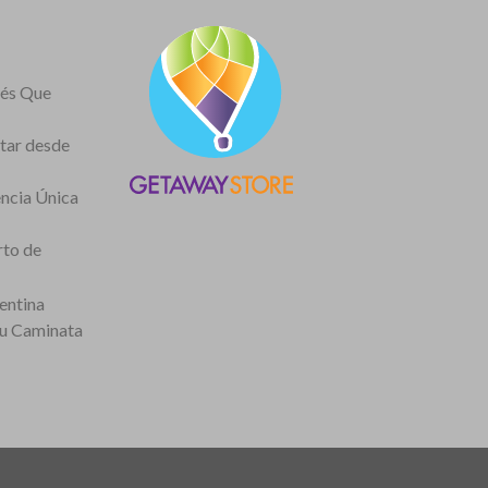
nés Que
itar desde
encia Única
rto de
entina
tu Caminata