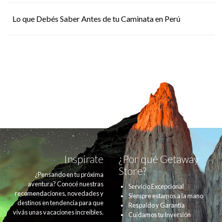
Lo que Debés Saber Antes de tu Caminata en Perú
Inspirate
¿Por qué Getaway
Store?
¿Pensando en tu próxima
aventura? Conocé nuestras
Servicio Excepcional
recomendaciones, novedades y
Siempre estamos a la mano
destinos en tendencia para que
Respaldo y Garantía
vivás unas vacaciones increíbles.
Cuidamos tu Inversión