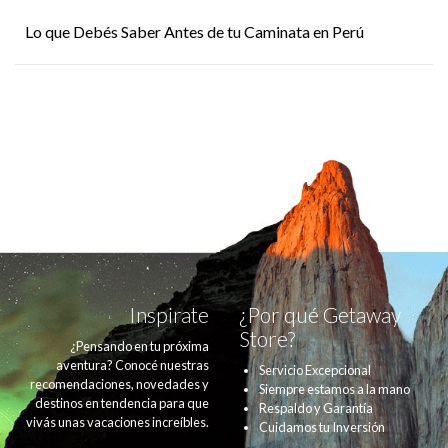
Lo que Debés Saber Antes de tu Caminata en Perú
Inspirate
¿Por qué Getaway
Store?
¿Pensando en tu próxima
aventura? Conocé nuestras
Servicio Excepcional
recomendaciones, novedades y
Siempre estamos a la mano
destinos en tendencia para que
Respaldo y Garantía
vivás unas vacaciones increíbles.
Cuidamos tu Inversión