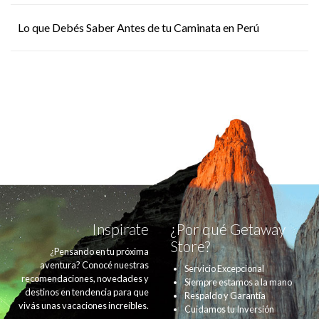
Lo que Debés Saber Antes de tu Caminata en Perú
Inspirate
¿Por qué Getaway
Store?
¿Pensando en tu próxima
aventura? Conocé nuestras
Servicio Excepcional
recomendaciones, novedades y
Siempre estamos a la mano
destinos en tendencia para que
Respaldo y Garantía
vivás unas vacaciones increíbles.
Cuidamos tu Inversión