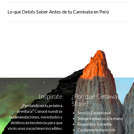
Lo que Debés Saber Antes de tu Caminata en Perú
Inspirate
¿Por qué Getaway
Store?
¿Pensando en tu próxima
aventura? Conocé nuestras
Servicio Excepcional
recomendaciones, novedades y
Siempre estamos a la mano
destinos en tendencia para que
Respaldo y Garantía
vivás unas vacaciones increíbles.
Cuidamos tu Inversión