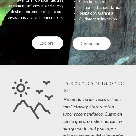
Servicio Excepcional
recomendaciones, novedades y
Siempre estamos a la mano
destinos en tendencia para que
Respaldo y Garantía
vivás unas vacaciones increíbles.
Cuidamos tu Inversión
Explorar
Conocenos
Esta es nuestra razón de
ser:
'He salido varias veces del país
con Getaway Store y están
super recomendados. Cumplen
con lo que prometen, nunca me
han quedado mal y siempre
están pendientes del cliente aún