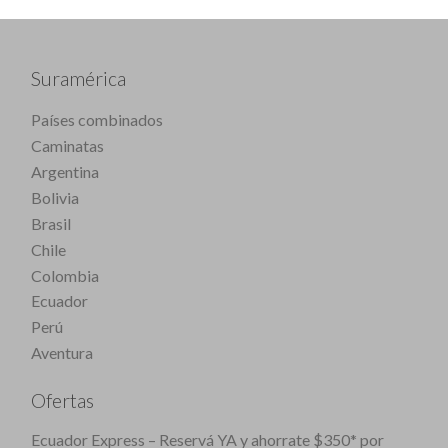
Suramérica
Países combinados
Caminatas
Argentina
Bolivia
Brasil
Chile
Colombia
Ecuador
Perú
Aventura
Ofertas
Ecuador Express – Reservá YA y ahorrate $350* por