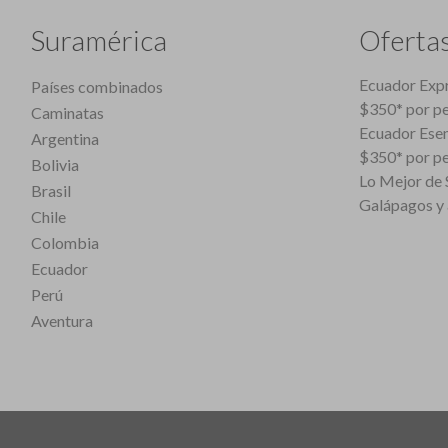
Suramérica
Oferta
Ecuador Expr
Países combinados
$350* por p
Caminatas
Ecuador Esen
Argentina
$350* por p
Bolivia
Lo Mejor de S
Brasil
Galápagos y 
Chile
Colombia
Ecuador
Perú
Aventura