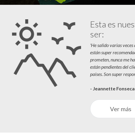
Esta es nues
ser:
'He salido varias veces
están super recomenda
prometen, nunca me ha
están pendientes del cl
países. Son super respon
- Jeannette Fonsec
Ver más