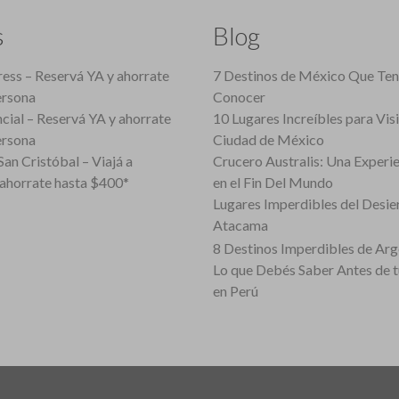
s
Blog
ess – Reservá YA y ahorrate
7 Destinos de México Que Te
ersona
Conocer
cial – Reservá YA y ahorrate
10 Lugares Increíbles para Vis
ersona
Ciudad de México
an Cristóbal – Viajá a
Crucero Australis: Una Experi
ahorrate hasta $400*
en el Fin Del Mundo
Lugares Imperdibles del Desie
Atacama
8 Destinos Imperdibles de Arg
Lo que Debés Saber Antes de 
en Perú