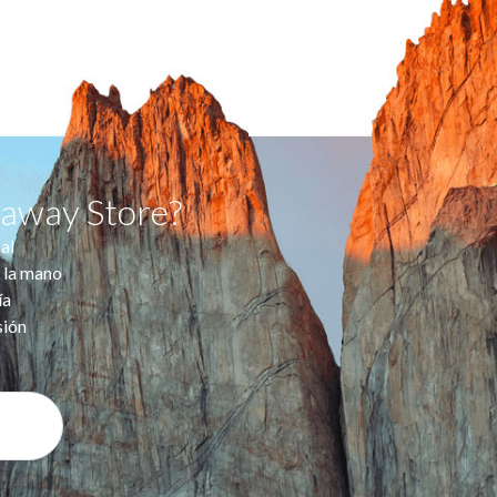
taway Store?
al
 la mano
ía
sión