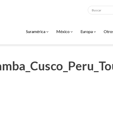
Suramérica
México
Europa
Otro
amba_Cusco_Peru_To