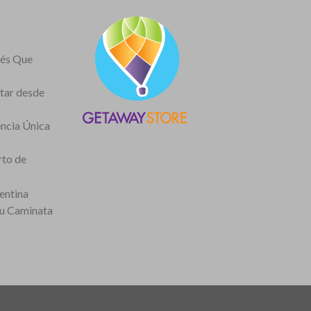
nés Que
itar desde
encia Única
rto de
entina
tu Caminata