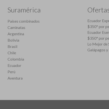
Suramérica
Oferta
Ecuador Expr
Países combinados
$350* por p
Caminatas
Ecuador Esen
Argentina
$350* por p
Bolivia
Lo Mejor de S
Brasil
Galápagos y 
Chile
Colombia
Ecuador
Perú
Aventura