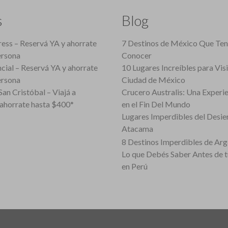
s
Blog
ess – Reservá YA y ahorrate
7 Destinos de México Que Te
ersona
Conocer
cial – Reservá YA y ahorrate
10 Lugares Increíbles para Vis
ersona
Ciudad de México
an Cristóbal – Viajá a
Crucero Australis: Una Experi
ahorrate hasta $400*
en el Fin Del Mundo
Lugares Imperdibles del Desie
Atacama
8 Destinos Imperdibles de Arg
Lo que Debés Saber Antes de 
en Perú