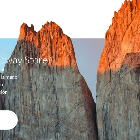
taway Store?
al
 la mano
ía
sión