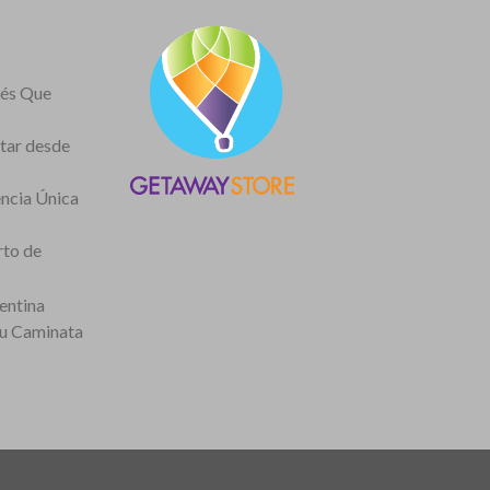
nés Que
itar desde
encia Única
rto de
entina
tu Caminata