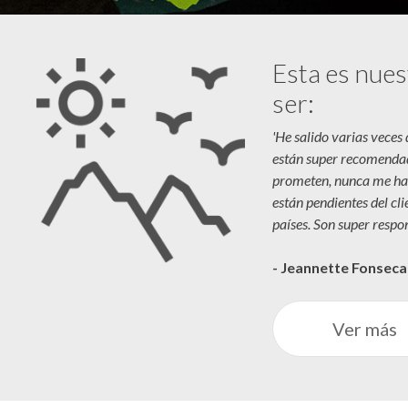
Esta es nues
ser:
'He salido varias veces
están super recomenda
prometen, nunca me ha
están pendientes del cl
países. Son super respon
- Jeannette Fonsec
Ver más