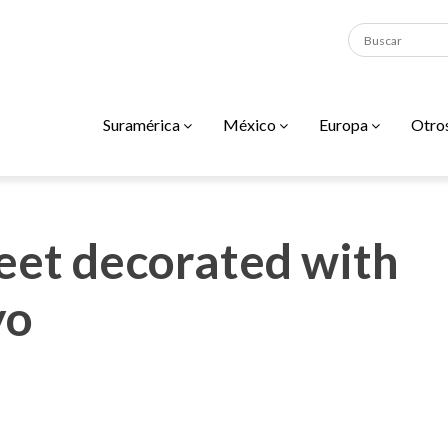
Suramérica
México
Europa
Otro
eet decorated with
yo