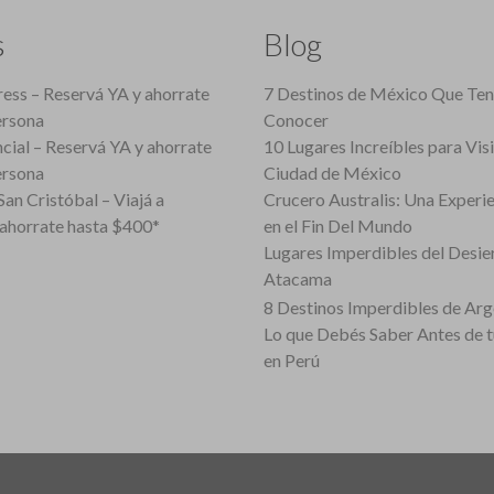
s
Blog
ess – Reservá YA y ahorrate
7 Destinos de México Que Te
ersona
Conocer
cial – Reservá YA y ahorrate
10 Lugares Increíbles para Vis
ersona
Ciudad de México
an Cristóbal – Viajá a
Crucero Australis: Una Experi
ahorrate hasta $400*
en el Fin Del Mundo
Lugares Imperdibles del Desie
Atacama
8 Destinos Imperdibles de Arg
Lo que Debés Saber Antes de 
en Perú