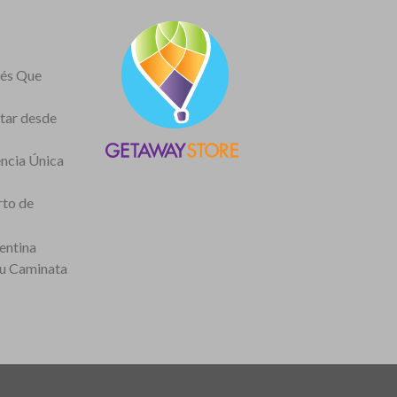
nés Que
itar desde
encia Única
rto de
entina
tu Caminata