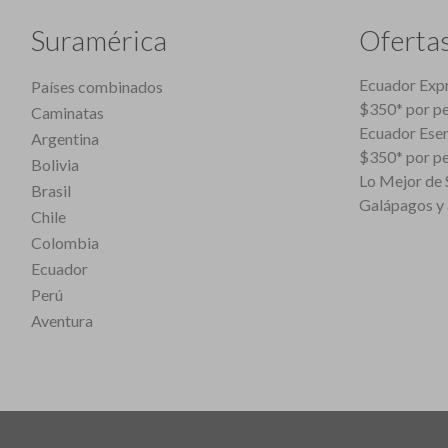
Suramérica
Oferta
Ecuador Expr
Países combinados
$350* por p
Caminatas
Ecuador Esen
Argentina
$350* por p
Bolivia
Lo Mejor de S
Brasil
Galápagos y 
Chile
Colombia
Ecuador
Perú
Aventura