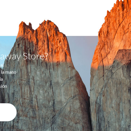
taway Store?
al
 la mano
ía
sión