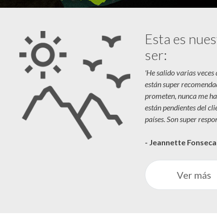
Esta es nues
ser:
'He salido varias veces
están super recomenda
prometen, nunca me ha
están pendientes del cl
países. Son super respon
- Jeannette Fonsec
Ver más