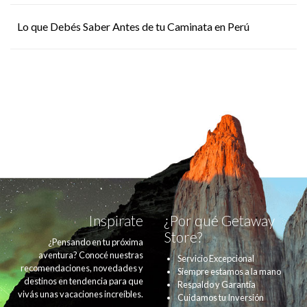
Lo que Debés Saber Antes de tu Caminata en Perú
Inspirate
¿Por qué Getaway
Store?
¿Pensando en tu próxima
aventura? Conocé nuestras
Servicio Excepcional
recomendaciones, novedades y
Siempre estamos a la mano
destinos en tendencia para que
Respaldo y Garantía
vivás unas vacaciones increíbles.
Cuidamos tu Inversión