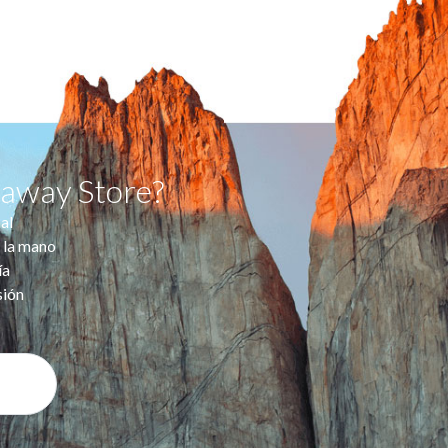
taway Store?
al
 la mano
ía
sión