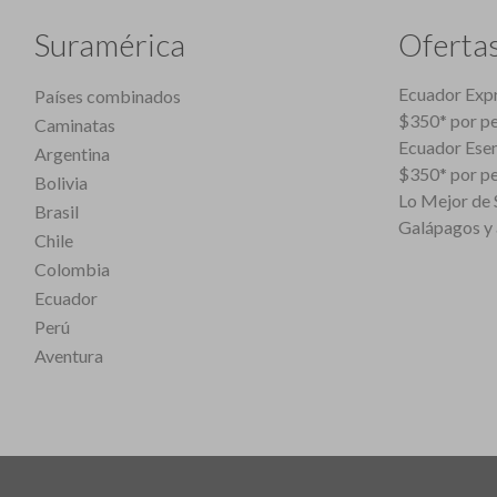
Suramérica
Oferta
Ecuador Expr
Países combinados
$350* por p
Caminatas
Ecuador Esen
Argentina
$350* por p
Bolivia
Lo Mejor de S
Brasil
Galápagos y 
Chile
Colombia
Ecuador
Perú
Aventura