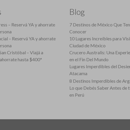
s
Blog
ess – Reservá YA y ahorrate
7 Destinos de México Que Te
ersona
Conocer
cial – Reservá YA y ahorrate
10 Lugares Increíbles para Vis
ersona
Ciudad de México
an Cristóbal – Viajá a
Crucero Australis: Una Experi
ahorrate hasta $400*
en el Fin Del Mundo
Lugares Imperdibles del Desie
Atacama
8 Destinos Imperdibles de Arg
Lo que Debés Saber Antes de 
en Perú