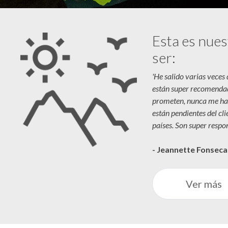
Esta es nues
ser:
'He salido varias veces
están super recomenda
prometen, nunca me ha
están pendientes del cl
países. Son super respon
- Jeannette Fonsec
Ver más