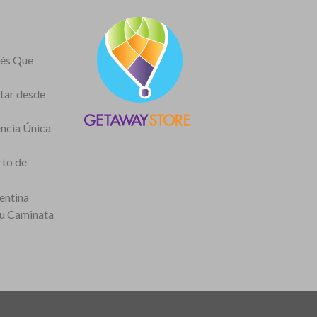
nés Que
itar desde
encia Única
rto de
entina
tu Caminata