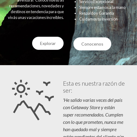
Servicio Excepcional
recomendaciones, novedades y
Siempre estamos a la mano
destinos en tendencia para que
Respaldo y Garantía
vivás unas vacaciones increíbles.
Cuidamos tu Inversión
Explorar
Conocenos
Esta es nuestra razón de
ser:
'He salido varias veces del país
con Getaway Store y están
super recomendados. Cumplen
con lo que prometen, nunca me
han quedado mal y siempre
están pendientes del cliente aún