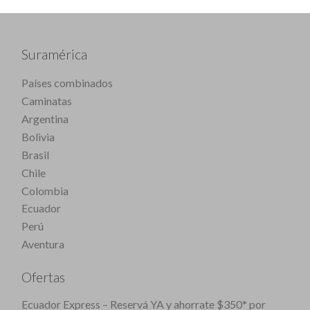
Suramérica
Países combinados
Caminatas
Argentina
Bolivia
Brasil
Chile
Colombia
Ecuador
Perú
Aventura
Ofertas
Ecuador Express – Reservá YA y ahorrate $350* por