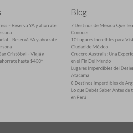
s
Blog
ess – Reservá YA y ahorrate
7 Destinos de México Que Te
ersona
Conocer
cial – Reservá YA y ahorrate
10 Lugares Increíbles para Vis
ersona
Ciudad de México
an Cristóbal – Viajá a
Crucero Australis: Una Experi
ahorrate hasta $400*
en el Fin Del Mundo
Lugares Imperdibles del Desie
Atacama
8 Destinos Imperdibles de Arg
Lo que Debés Saber Antes de 
en Perú