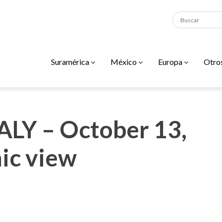
Suramérica
México
Europa
Otro
LY – October 13,
ic view