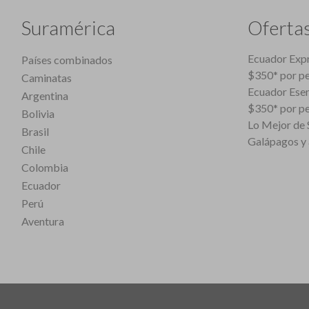
Suramérica
Oferta
Ecuador Expr
Países combinados
$350* por p
Caminatas
Ecuador Esen
Argentina
$350* por p
Bolivia
Lo Mejor de S
Brasil
Galápagos y 
Chile
Colombia
Ecuador
Perú
Aventura