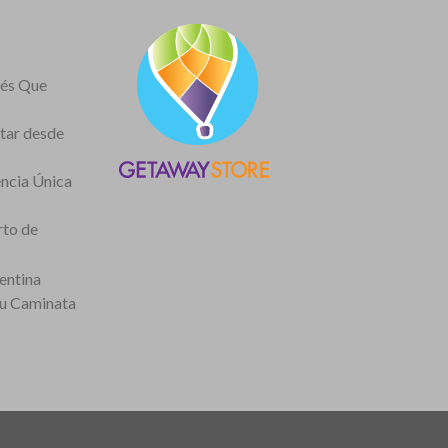
nés Que
itar desde
encia Única
rto de
entina
tu Caminata