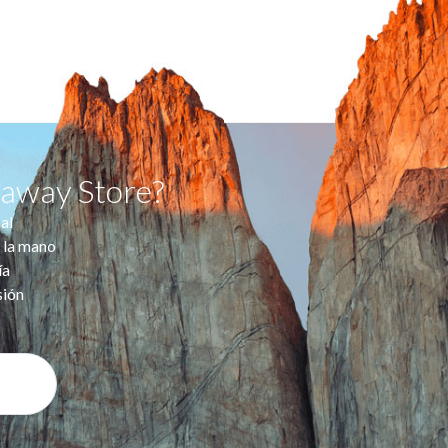
taway Store?
al
 la mano
ía
sión