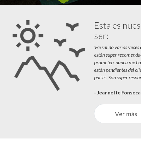
Esta es nues
ser:
'He salido varias veces
están super recomenda
prometen, nunca me ha
están pendientes del cl
países. Son super respon
- Jeannette Fonsec
Ver más