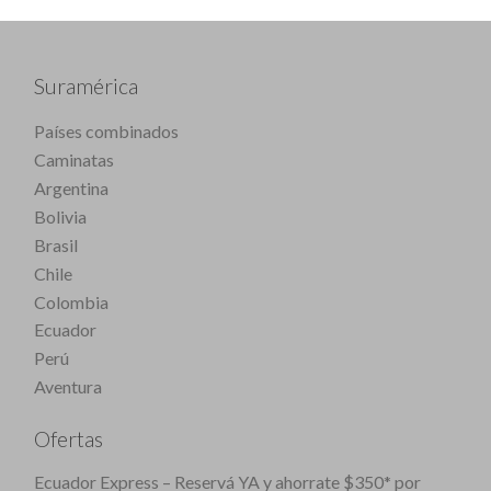
Suramérica
Países combinados
Caminatas
Argentina
Bolivia
Brasil
Chile
Colombia
Ecuador
Perú
Aventura
Ofertas
Ecuador Express – Reservá YA y ahorrate $350* por