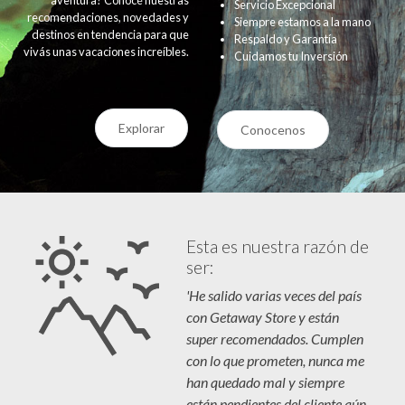
Servicio Excepcional
recomendaciones, novedades y
Siempre estamos a la mano
destinos en tendencia para que
Respaldo y Garantía
vivás unas vacaciones increíbles.
Cuidamos tu Inversión
Explorar
Conocenos
Esta es nuestra razón de
ser:
'He salido varias veces del país
con Getaway Store y están
super recomendados. Cumplen
con lo que prometen, nunca me
han quedado mal y siempre
están pendientes del cliente aún