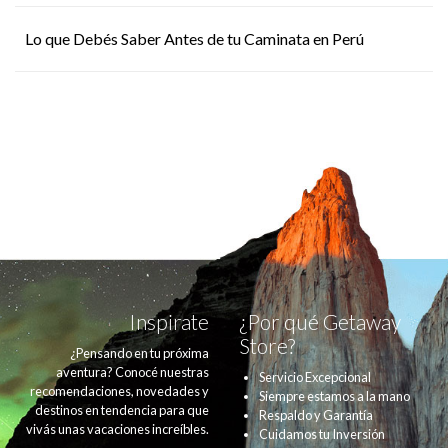
Lo que Debés Saber Antes de tu Caminata en Perú
Inspirate
¿Por qué Getaway
Store?
¿Pensando en tu próxima
aventura? Conocé nuestras
Servicio Excepcional
recomendaciones, novedades y
Siempre estamos a la mano
destinos en tendencia para que
Respaldo y Garantía
vivás unas vacaciones increíbles.
Cuidamos tu Inversión