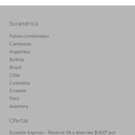
Suramérica
Países combinados
Caminatas
Argentina
Bolivia
Brasil
Chile
Colombia
Ecuador
Perú
Aventura
Ofertas
Ecuador Express – Reservá YA y ahorrate $350* por