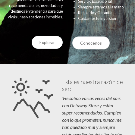
Servicio Excepcional
recomendaciones, novedades y
Siempre estamos a la mano
destinos en tendencia para que
Respaldo y Garantía
vivás unas vacaciones increíbles.
Cuidamos tu Inversión
Explorar
Conocenos
Esta es nuestra razón de
ser:
'He salido varias veces del país
con Getaway Store y están
super recomendados. Cumplen
con lo que prometen, nunca me
han quedado mal y siempre
están pendientes del cliente aún