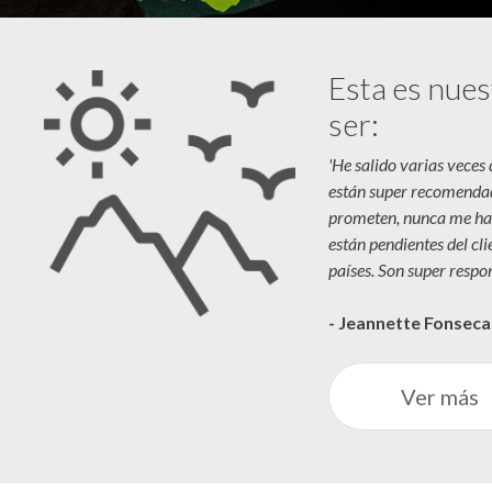
Esta es nues
ser:
'He salido varias veces
están super recomenda
prometen, nunca me ha
están pendientes del cl
países. Son super respon
- Jeannette Fonsec
Ver más