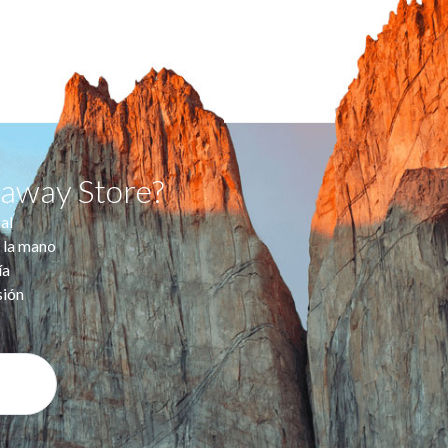
taway Store?
al
 la mano
ía
sión