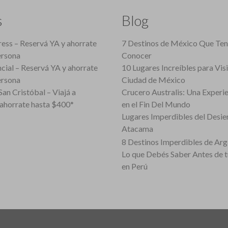
s
Blog
ess – Reservá YA y ahorrate
7 Destinos de México Que Te
ersona
Conocer
cial – Reservá YA y ahorrate
10 Lugares Increíbles para Vis
ersona
Ciudad de México
an Cristóbal – Viajá a
Crucero Australis: Una Experi
ahorrate hasta $400*
en el Fin Del Mundo
Lugares Imperdibles del Desie
Atacama
8 Destinos Imperdibles de Arg
Lo que Debés Saber Antes de 
en Perú