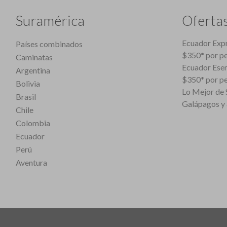
Suramérica
Oferta
Ecuador Expr
Países combinados
$350* por p
Caminatas
Ecuador Esen
Argentina
$350* por p
Bolivia
Lo Mejor de S
Brasil
Galápagos y 
Chile
Colombia
Ecuador
Perú
Aventura