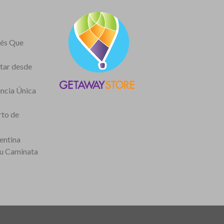
nés Que
itar desde
encia Única
rto de
entina
tu Caminata