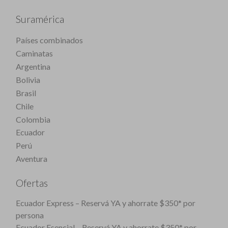
Suramérica
Países combinados
Caminatas
Argentina
Bolivia
Brasil
Chile
Colombia
Ecuador
Perú
Aventura
Ofertas
Ecuador Express – Reservá YA y ahorrate $350* por
persona
Ecuador Esencial – Reservá YA y ahorrate $350* por