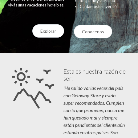
Respaldo y Garantía
vivás unas vacaciones increíbles.
Cuidamos tu Inversión
Explorar
Conocenos
Esta es nuestra razón de
ser:
'He salido varias veces del país
con Getaway Store y están
super recomendados. Cumplen
con lo que prometen, nunca me
han quedado mal y siempre
están pendientes del cliente aún
estando en otros países. Son