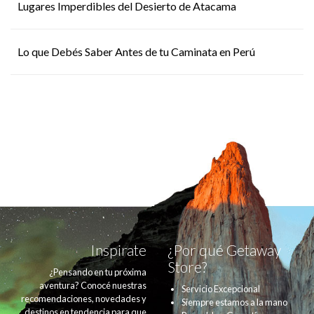
Lugares Imperdibles del Desierto de Atacama
Lo que Debés Saber Antes de tu Caminata en Perú
Inspirate
¿Por qué Getaway
Store?
¿Pensando en tu próxima
aventura? Conocé nuestras
Servicio Excepcional
recomendaciones, novedades y
Siempre estamos a la mano
destinos en tendencia para que