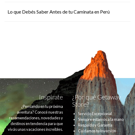
Lo que Debés Saber Antes de tu Caminata en Perú
Inspirate
¿Por qué Getaway
Store?
¿Pensando en tu próxima
aventura? Conocé nuestras
Servicio Excepcional
recomendaciones, novedades y
Siempre estamos a la mano
destinos en tendencia para que
Respaldo y Garantía
vivás unas vacaciones increíbles.
Cuidamos tu Inversión