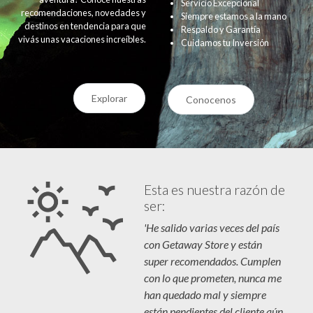
Servicio Excepcional
recomendaciones, novedades y
Siempre estamos a la mano
destinos en tendencia para que
Respaldo y Garantía
vivás unas vacaciones increíbles.
Cuidamos tu Inversión
Explorar
Conocenos
Esta es nuestra razón de
ser:
'He salido varias veces del país
con Getaway Store y están
super recomendados. Cumplen
con lo que prometen, nunca me
han quedado mal y siempre
están pendientes del cliente aún