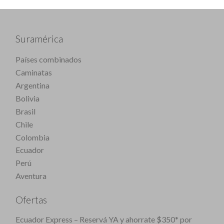
Suramérica
Países combinados
Caminatas
Argentina
Bolivia
Brasil
Chile
Colombia
Ecuador
Perú
Aventura
Ofertas
Ecuador Express – Reservá YA y ahorrate $350* por