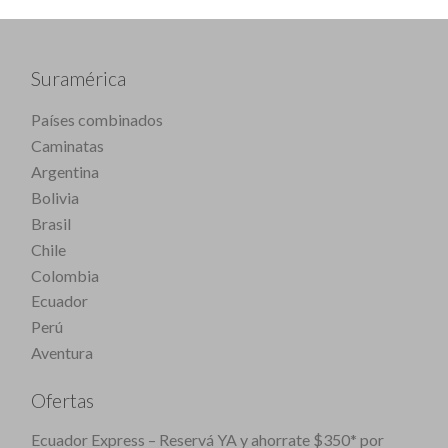
Suramérica
Países combinados
Caminatas
Argentina
Bolivia
Brasil
Chile
Colombia
Ecuador
Perú
Aventura
Ofertas
Ecuador Express – Reservá YA y ahorrate $350* por