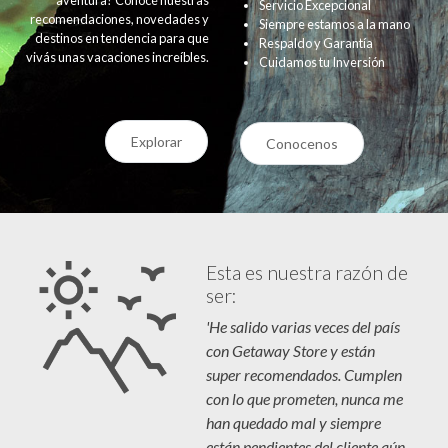
Servicio Excepcional
recomendaciones, novedades y
Siempre estamos a la mano
destinos en tendencia para que
Respaldo y Garantía
vivás unas vacaciones increíbles.
Cuidamos tu Inversión
Explorar
Conocenos
Esta es nuestra razón de
ser:
'He salido varias veces del país
con Getaway Store y están
super recomendados. Cumplen
con lo que prometen, nunca me
han quedado mal y siempre
están pendientes del cliente aún