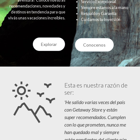
Servicio Excepcional
recomendaciones, novedades y
Siempre estamos a la mano
destinos en tendencia para que
Respaldo y Garantía
vivás unas vacaciones increíbles.
Cuidamos tu Inversión
Explorar
Conocenos
Esta es nuestra razón de
ser:
'He salido varias veces del país
con Getaway Store y están
super recomendados. Cumplen
con lo que prometen, nunca me
han quedado mal y siempre
están pendientes del cliente aún