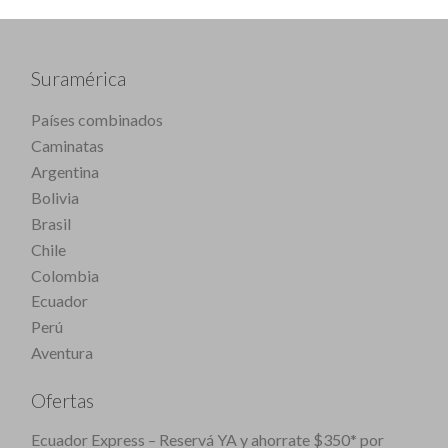
Suramérica
Países combinados
Caminatas
Argentina
Bolivia
Brasil
Chile
Colombia
Ecuador
Perú
Aventura
Ofertas
Ecuador Express – Reservá YA y ahorrate $350* por