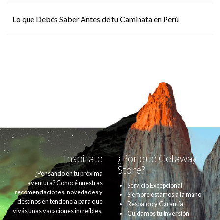
Lo que Debés Saber Antes de tu Caminata en Perú
Inspirate
¿Por qué Getaway
Store?
¿Pensando en tu próxima
aventura? Conocé nuestras
Servicio Excepcional
recomendaciones, novedades y
Siempre estamos a la mano
destinos en tendencia para que
Respaldo y Garantía
vivás unas vacaciones increíbles.
Cuidamos tu Inversión