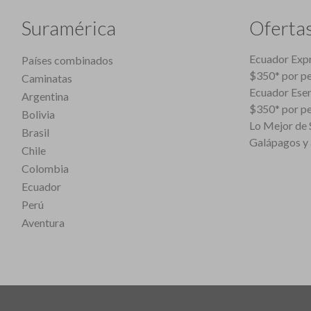
Suramérica
Oferta
Ecuador Expr
Países combinados
$350* por p
Caminatas
Ecuador Esen
Argentina
$350* por p
Bolivia
Lo Mejor de S
Brasil
Galápagos y 
Chile
Colombia
Ecuador
Perú
Aventura