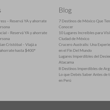
s
Blog
ess – Reservá YA y ahorrate
7 Destinos de México Que Te
ersona
Conocer
cial – Reservá YA y ahorrate
10 Lugares Increíbles para Vis
ersona
Ciudad de México
an Cristóbal – Viajá a
Crucero Australis: Una Experi
ahorrate hasta $400*
en el Fin Del Mundo
Lugares Imperdibles del Desie
Atacama
8 Destinos Imperdibles de Arg
Lo que Debés Saber Antes de 
en Perú