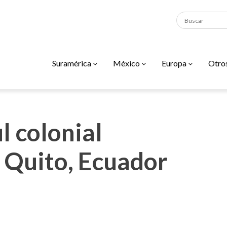
Suramérica
México
Europa
Otro
l colonial
n Quito, Ecuador