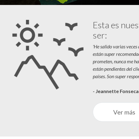
Esta es nues
ser:
'He salido varias veces
están super recomenda
prometen, nunca me ha
están pendientes del cl
países. Son super respon
- Jeannette Fonsec
Ver más