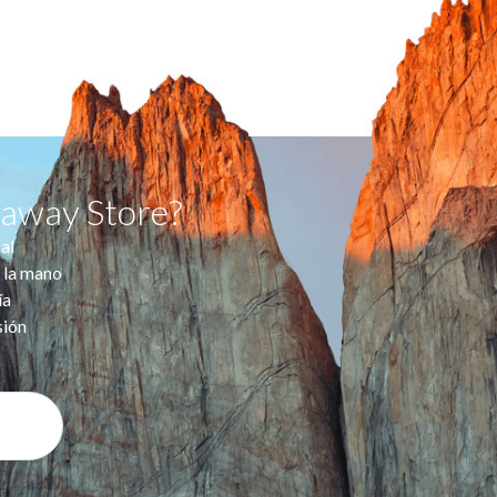
taway Store?
al
 la mano
ía
sión