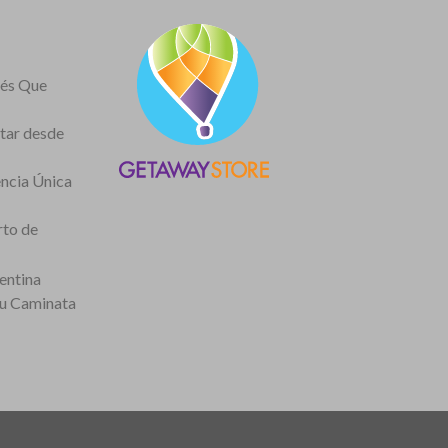
nés Que
itar desde
encia Única
rto de
entina
tu Caminata