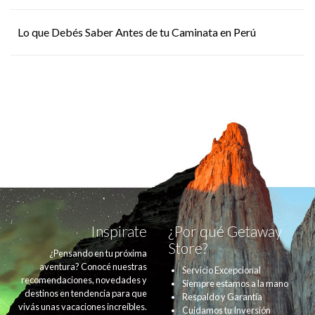
Lo que Debés Saber Antes de tu Caminata en Perú
Inspirate
¿Por qué Getaway
Store?
¿Pensando en tu próxima
aventura? Conocé nuestras
Servicio Excepcional
recomendaciones, novedades y
Siempre estamos a la mano
destinos en tendencia para que
Respaldo y Garantía
vivás unas vacaciones increíbles.
Cuidamos tu Inversión