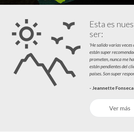
Esta es nues
ser:
'He salido varias veces
están super recomenda
prometen, nunca me ha
están pendientes del cl
países. Son super respon
- Jeannette Fonsec
Ver más