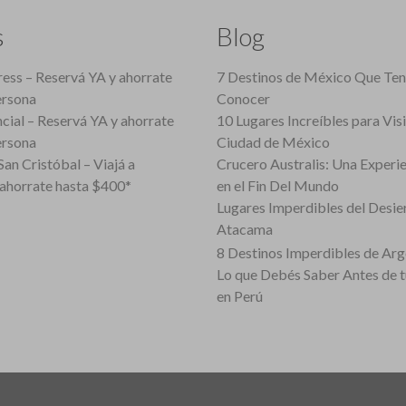
s
Blog
ess – Reservá YA y ahorrate
7 Destinos de México Que Te
ersona
Conocer
cial – Reservá YA y ahorrate
10 Lugares Increíbles para Vis
ersona
Ciudad de México
an Cristóbal – Viajá a
Crucero Australis: Una Experi
ahorrate hasta $400*
en el Fin Del Mundo
Lugares Imperdibles del Desie
Atacama
8 Destinos Imperdibles de Arg
Lo que Debés Saber Antes de 
en Perú