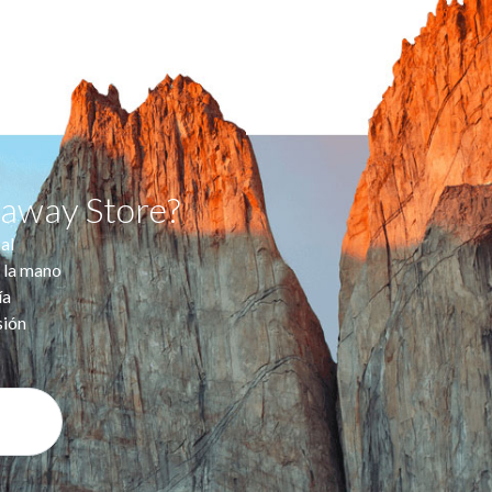
taway Store?
al
 la mano
ía
sión