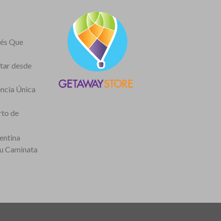
nés Que
itar desde
encia Única
rto de
entina
tu Caminata