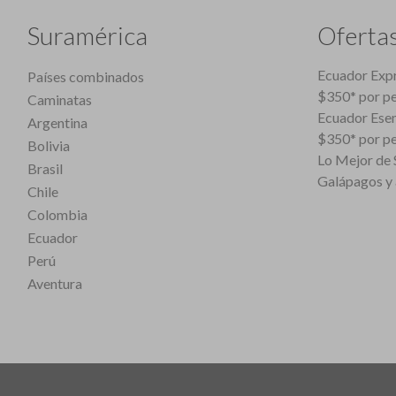
Suramérica
Oferta
Ecuador Expr
Países combinados
$350* por p
Caminatas
Ecuador Esen
Argentina
$350* por p
Bolivia
Lo Mejor de S
Brasil
Galápagos y 
Chile
Colombia
Ecuador
Perú
Aventura