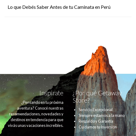
Lo que Debés Saber Antes de tu Caminata en Perú
Inspirate
¿Por qué Getaway
Store?
¿Pensando en tu próxima
aventura? Conocé nuestras
Servicio Excepcional
recomendaciones, novedades y
Siempre estamos a la mano
destinos en tendencia para que
Respaldo y Garantía
vivás unas vacaciones increíbles.
Cuidamos tu Inversión