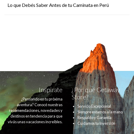
Lo que Debés Saber Antes de tu Caminata en Perú
Inspirate
¿Por qué Getaway
Store?
¿Pensando en tu próxima
aventura? Conocé nuestras
Servicio Excepcional
recomendaciones, novedades y
Siempre estamos a la mano
destinos en tendencia para que
Respaldo y Garantía
vivás unas vacaciones increíbles.
Cuidamos tu Inversión