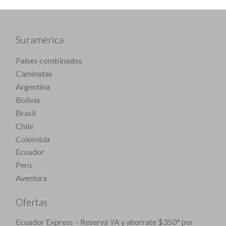
Suramérica
Países combinados
Caminatas
Argentina
Bolivia
Brasil
Chile
Colombia
Ecuador
Perú
Aventura
Ofertas
Ecuador Express – Reservá YA y ahorrate $350* por