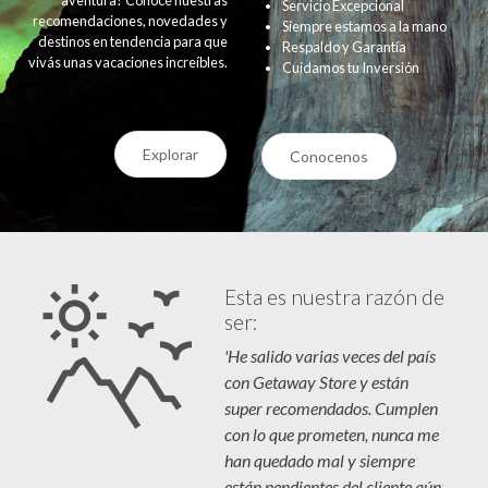
Servicio Excepcional
recomendaciones, novedades y
Siempre estamos a la mano
destinos en tendencia para que
Respaldo y Garantía
vivás unas vacaciones increíbles.
Cuidamos tu Inversión
Explorar
Conocenos
Esta es nuestra razón de
ser:
'He salido varias veces del país
con Getaway Store y están
super recomendados. Cumplen
con lo que prometen, nunca me
han quedado mal y siempre
están pendientes del cliente aún