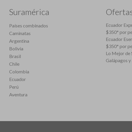
Suramérica
Oferta
Ecuador Expr
Países combinados
$350* por p
Caminatas
Ecuador Esen
Argentina
$350* por p
Bolivia
Lo Mejor de S
Brasil
Galápagos y 
Chile
Colombia
Ecuador
Perú
Aventura