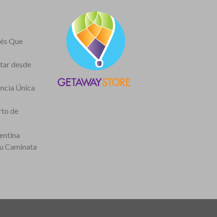
nés Que
itar desde
encia Única
rto de
entina
tu Caminata