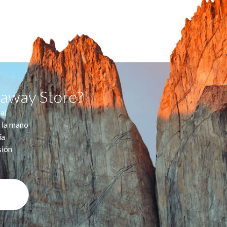
taway Store?
al
 la mano
ía
sión