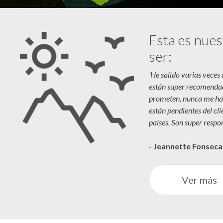
Esta es nues
ser:
'He salido varias veces
están super recomenda
prometen, nunca me ha
están pendientes del cl
países. Son super respon
- Jeannette Fonsec
Ver más