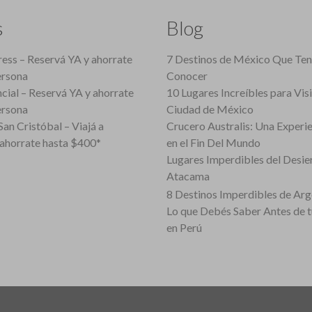
s
Blog
ess – Reservá YA y ahorrate
7 Destinos de México Que Te
ersona
Conocer
cial – Reservá YA y ahorrate
10 Lugares Increíbles para Vis
ersona
Ciudad de México
an Cristóbal – Viajá a
Crucero Australis: Una Experi
ahorrate hasta $400*
en el Fin Del Mundo
Lugares Imperdibles del Desie
Atacama
8 Destinos Imperdibles de Arg
Lo que Debés Saber Antes de 
en Perú